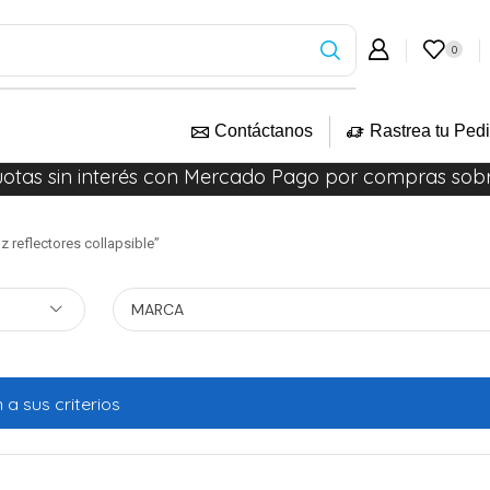
0
Contáctanos
Rastrea tu Ped
uotas sin interés con Mercado Pago por compras sob
 reflectores collapsible”
MARCA
a sus criterios