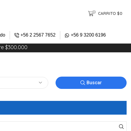
0
CARRITO
$
0
ido
+56 2 2567 7652
+56 9 3200 6196
re $300.000
Buscar