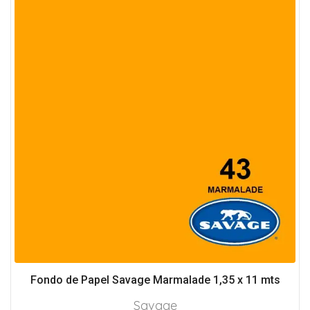
Fondo de Papel Savage Marmalade 1,35 x 11 mts
Savage