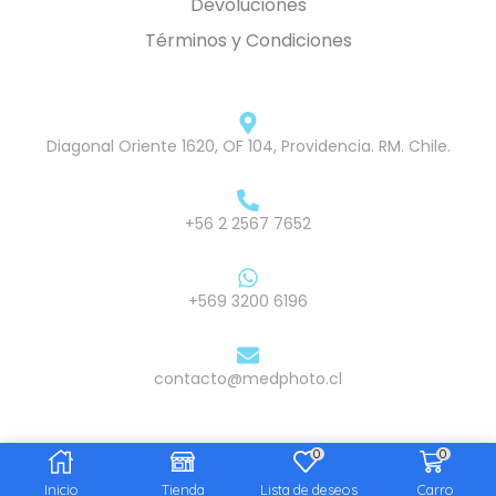
Devoluciones
Términos y Condiciones
Diagonal Oriente 1620, OF 104, Providencia. RM. Chile.
+56 2 2567 7652
+569 3200 6196
contacto@medphoto.cl
0
0
© Medphoto SPA. Todos los derechos reservados.
Inicio
Tienda
Lista de deseos
Carro