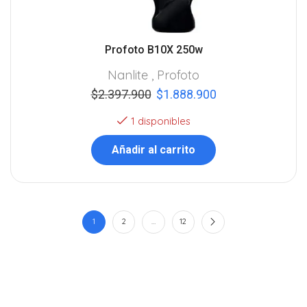
Profoto B10X 250w
Nanlite
,
Profoto
$
2.397.900
$
1.888.900
1 disponibles
Añadir al carrito
1
2
…
12