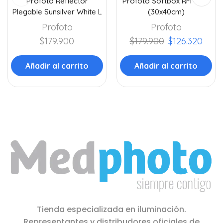
Profoto Reflector
Profoto Softbox RFi 1×1.3′
Plegable Sunsilver White L
(30x40cm)
Profoto
Profoto
$
179.900
$
179.900
$
126.320
Añadir al carrito
Añadir al carrito
Tienda especializada en iluminación.
Representantes y distribudores oficiales de