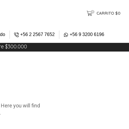
0
CARRITO
$
0
ido
+56 2 2567 7652
+56 9 3200 6196
re $300.000
Here you will find
.