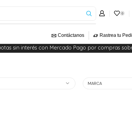
0
Contáctanos
Rastrea tu Ped
uotas sin interés con Mercado Pago por compras sob
MARCA