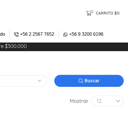
0
CARRITO
$
0
ido
+56 2 2567 7652
+56 9 3200 6196
re $300.000
Buscar
Mostrar