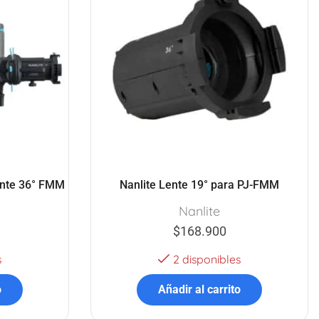
lente 36° FMM
Nanlite Lente 19° para PJ-FMM
Nanlite
$
168.900
s
2 disponibles
o
Añadir al carrito