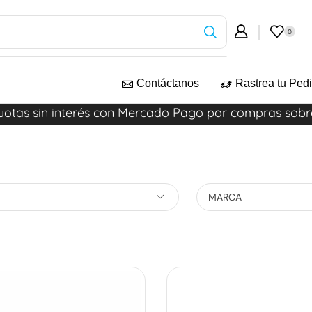
0
Contáctanos
Rastrea tu Ped
uotas sin interés con Mercado Pago por compras sob
MARCA