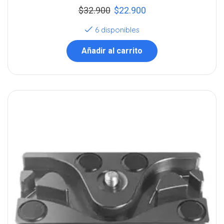
$
32.900
$
22.900
6 disponibles
Añadir al carrito