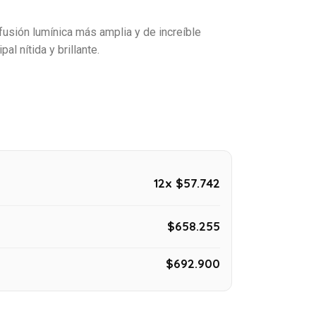
usión lumínica más amplia y de increíble
al nítida y brillante.
12x $57.742
$658.255
$692.900