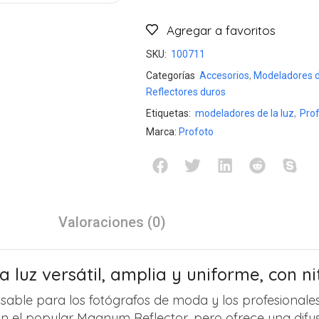
Agregar a favoritos
SKU:
100711
Categorías
Accesorios
,
Modeladores d
Reflectores duros
Etiquetas:
modeladores de la luz
,
Pro
Marca:
Profoto
Valoraciones (0)
 luz versátil, amplia y uniforme, con ni
able para los fotógrafos de moda y los profesionales 
con el popular Magnum Reflector, pero ofrece una difu