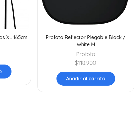
uas XL 165cm
Profoto Reflector Plegable Black /
White M
Profoto
$
118.900
o
Añadir al carrito