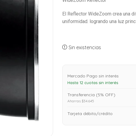
WideZoom Reflector
El Reflector WideZoom crea una dif
uniformidad. logrando una luz princip
Sin existencias
Mercado Pago sin interés
Hasta 12 cuotas sin interés
Transferencia (5% OFF)
Ahorras $34.645
Tarjeta débito/crédito