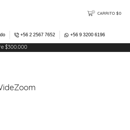
0
CARRITO
$
0
ido
+56 2 2567 7652
+56 9 3200 6196
re $300.000
 WideZoom