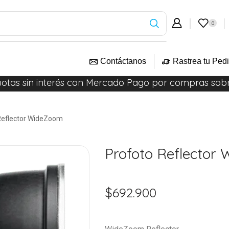
0
Contáctanos
Rastrea tu Ped
uotas sin interés con Mercado Pago por compras sob
Reflector WideZoom
Profoto Reflector
$
692.900