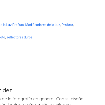
e la Luz Profoto
,
Modificadores de la Luz
,
Profoto
,
foto
,
reflectores duros
tidez
de la fotografía en general. Con su diseño
sión lumínica más amplia y uniforme.