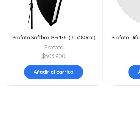
Profoto Softbox RFi 1×6′ (30x180cm)
Profoto Difu
Profoto
$
503.900
Añadir al carrito