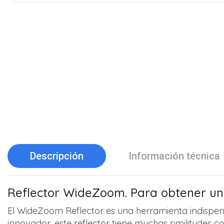
Descripción
Información técnica
Reflector WideZoom.
Para obtener una
El WideZoom Reflector es una herramienta indispens
innovador, este reflector tiene muchas similitudes 