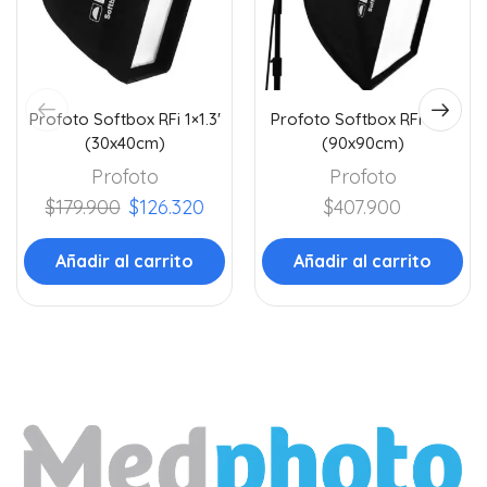
Profoto Softbox RFi 1×1.3′
Profoto Softbox RFi 3×3′
(30x40cm)
(90x90cm)
Profoto
Profoto
$
179.900
$
126.320
$
407.900
Añadir al carrito
Añadir al carrito