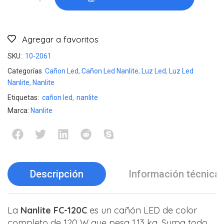
Agregar a favoritos
SKU:
10-2061
Categorías
Cañon Led
,
Cañon Led Nanlite
,
Luz Led
,
Luz Led
Nanlite
,
Nanlite
Etiquetas:
cañon led
,
nanlite
Marca:
Nanlite
Descripción
Información técnica
La
Nanlite FC-120C
es un cañón LED de color
completo de 120 W que pesa 1,13 kg. Suma todo