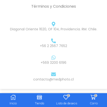
Términos y Condiciones
Diagonal Oriente 1620, OF 104, Providencia. RM. Chile.
+56 2 2567 7652
+569 3200 6196
contacto@medphoto.cl
0
0
© Medphoto SPA. Todos los derechos reservados.
$
806.900
Añadir al carrito
Inicio
Tienda
Lista de deseos
Carro