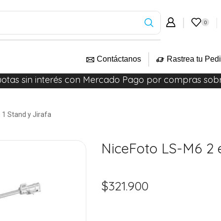
0
Contáctanos
Rastrea tu Ped
uotas sin interés con Mercado Pago por compras sob
 1 Stand y Jirafa
NiceFoto LS-M6 2 e
$
321.900