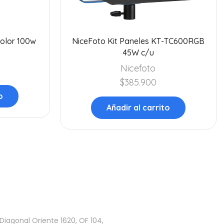
color 100w
NiceFoto Kit Paneles KT-TC600RGB
45W c/u
Nicefoto
$
385.900
o
Añadir al carrito
Diagonal Oriente 1620, OF 104,