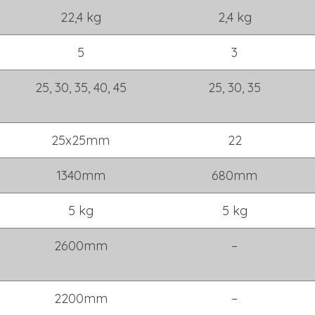
22,4 kg
2,4 kg
5
3
25, 30, 35, 40, 45
25, 30, 35
25x25mm
22
1340mm
680mm
5 kg
5 kg
2600mm
–
2200mm
–