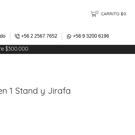
0
CARRITO
$
0
ido
+56 2 2567 7652
+56 9 3200 6196
re $300.000
n 1 Stand y Jirafa