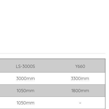
LS-3000S
Y660
3000mm
3300mm
1050mm
1800mm
1050mm
–