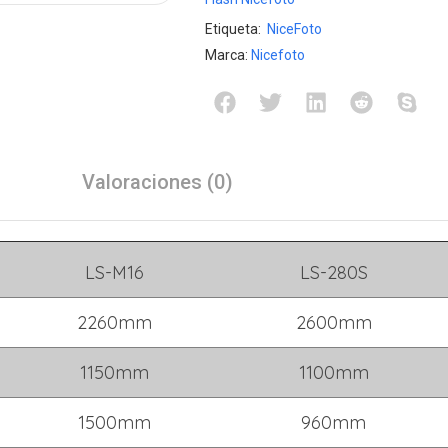
Etiqueta:
NiceFoto
Marca:
Nicefoto
Valoraciones (0)
LS-M16
LS-280S
2260mm
2600mm
1150mm
1100mm
1500mm
960mm