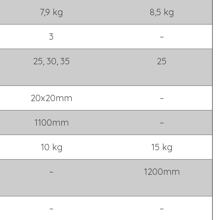
7,9 kg
8,5 kg
3
–
25, 30, 35
25
20x20mm
–
1100mm
–
10 kg
15 kg
–
1200mm
–
–