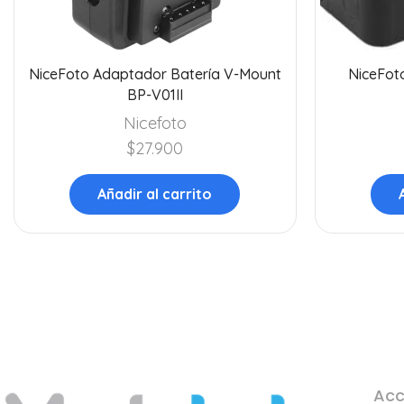
NiceFoto Adaptador Batería V-Mount
NiceFoto
BP-V01II
Nicefoto
$
27.900
Añadir al carrito
Acc