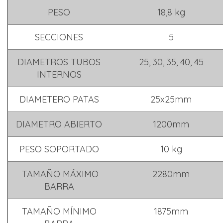
PESO
18,8 kg
SECCIONES
5
DIAMETROS TUBOS
25, 30, 35, 40, 45
INTERNOS
DIAMETERO PATAS
25x25mm
DIAMETRO ABIERTO
1200mm
PESO SOPORTADO
10 kg
TAMAÑO MÁXIMO
2280mm
BARRA
TAMAÑO MÍNIMO
1875mm