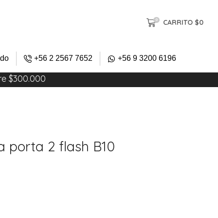
0
CARRITO
$
0
ido
+56 2 2567 7652
+56 9 3200 6196
re $300.000
a porta 2 flash B10