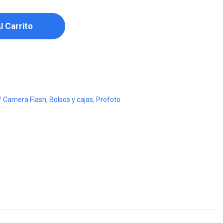
l Carrito
f Camera Flash
,
Bolsos y cajas
,
Profoto