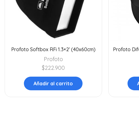
Profoto Softbox RFi 1.3×2′ (40x60cm)
Profoto Di
Profoto
$
222.900
Añadir al carrito