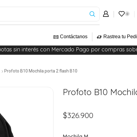
0
Contáctanos
Rastrea tu Ped
uotas sin interés con Mercado Pago por compras sob
Profoto B10 Mochila porta 2 flash B10
Profoto B10 Mochil
$
326.900
Mochila M