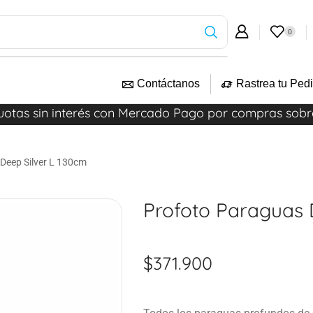
0
Contáctanos
Rastrea tu Ped
uotas sin interés con Mercado Pago por compras sob
Deep Silver L 130cm
Profoto Paraguas 
$
371.900