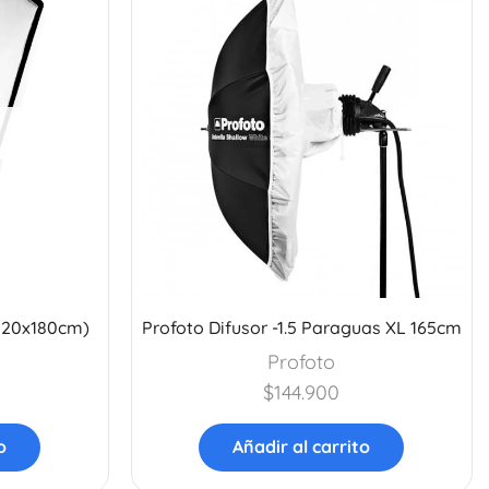
(120x180cm)
Profoto Difusor -1.5 Paraguas XL 165cm
Profoto
$
144.900
o
Añadir al carrito