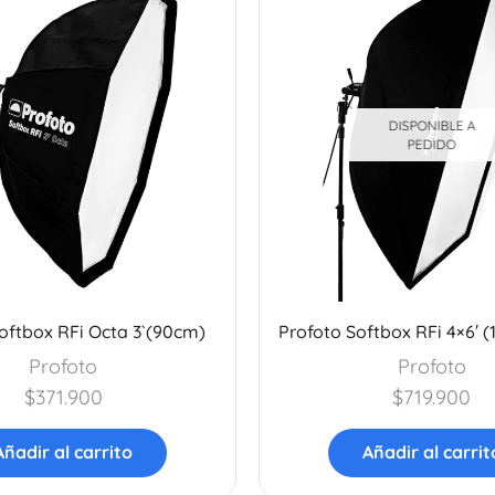
DISPONIBLE A
PEDIDO
oftbox RFi Octa 3`(90cm)
Profoto Softbox RFi 4×6′ 
Profoto
Profoto
$
371.900
$
719.900
Añadir al carrito
Añadir al carrit