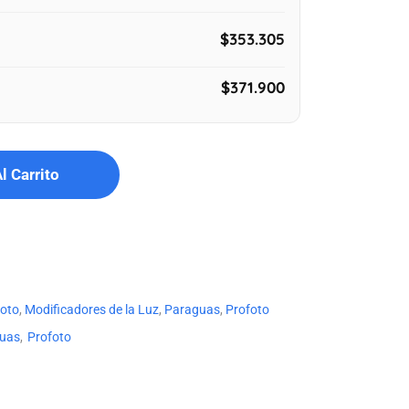
$353.305
$371.900
l Carrito
foto
,
Modificadores de la Luz
,
Paraguas
,
Profoto
guas
,
Profoto