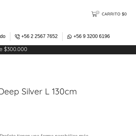
0
CARRITO
$
0
ido
+56 2 2567 7652
+56 9 3200 6196
re $300.000
Deep Silver L 130cm