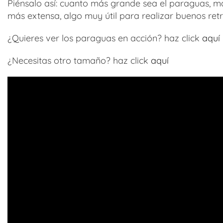
Piénsalo así: cuanto más grande sea el paraguas, 
más extensa, algo muy útil para realizar buenos ret
¿Quieres ver los paraguas en acción? haz click
aquí
¿Necesitas otro tamaño? haz click
aquí